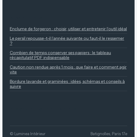
NOS REPÈRES
Enclume de forgeron : choisir, utiliser et entretenir l’outil idéal
Le persil repousse-t-il l’année suivante ou faut-il le ressemer
?
Combien de temps conserver ses papiers : le tableau
récapitulatif PDF indispensable
Caution non rendue après 1 mois : que faire et comment agir
vite
Bordure lavande et graminées : idées, schémas et conseils à
suivre
RESSOURCES PARTENAIRES
© Luminea Intérieur
Batignolles, Paris 17e