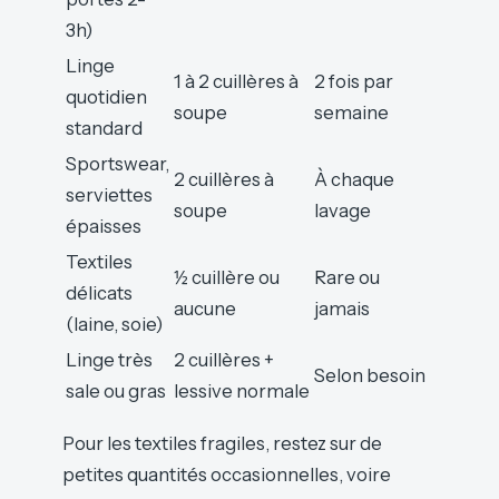
3h)
Linge
1 à 2 cuillères à
2 fois par
quotidien
soupe
semaine
standard
Sportswear,
2 cuillères à
À chaque
serviettes
soupe
lavage
épaisses
Textiles
½ cuillère ou
Rare ou
délicats
aucune
jamais
(laine, soie)
Linge très
2 cuillères +
Selon besoin
sale ou gras
lessive normale
Pour les textiles fragiles, restez sur de
petites quantités occasionnelles, voire