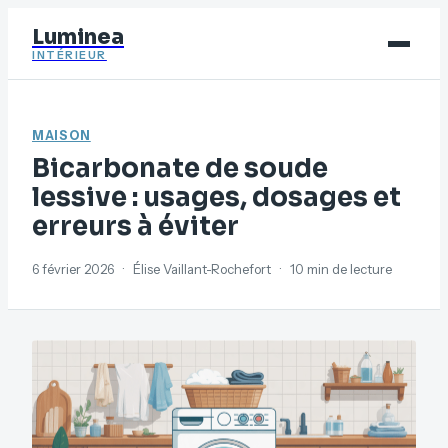
Luminea
INTÉRIEUR
Bricolage
MAISON
Déco
Bicarbonate de soude
Immobilier
lessive : usages, dosages et
erreurs à éviter
Jardinage
Maison
6 février 2026
·
Élise Vaillant-Rochefort
·
10 min de lecture