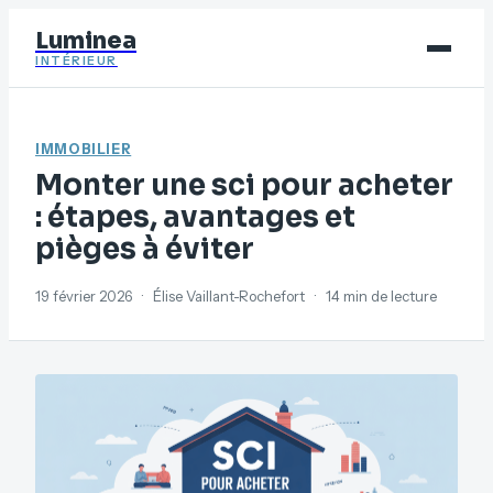
Luminea
INTÉRIEUR
Bricolage
IMMOBILIER
Déco
Monter une sci pour acheter
Immobilier
: étapes, avantages et
pièges à éviter
Jardinage
Maison
19 février 2026
·
Élise Vaillant-Rochefort
·
14 min de lecture