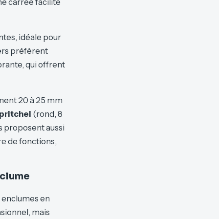
e carrée facilite
ntes, idéale pour
ers préfèrent
ante, qui offrent
ement 20 à 25 mm
pritchel
(rond, 8
s proposent aussi
re de fonctions,
enclume
s enclumes en
asionnel, mais