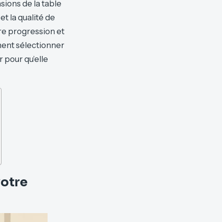
nsions de la table
t la qualité de
re progression et
ment sélectionner
 pour qu’elle
votre