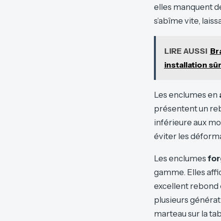
elles manquent de
s’abîme vite, lais
LIRE AUSSI
Br
installation sû
Les enclumes en
présentent un reb
inférieure aux mo
éviter les déform
Les enclumes
for
gamme. Elles affi
excellent rebond 
plusieurs générati
marteau sur la tabl