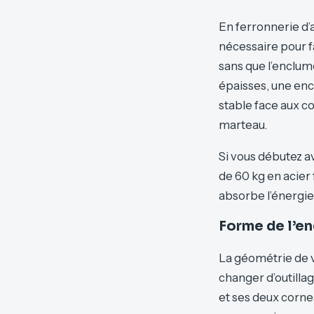
En ferronnerie d’a
nécessaire pour f
sans que l’enclum
épaisses, une en
stable face aux co
marteau.
Si vous débutez av
de 60 kg en acier 
absorbe l’énergie a
Forme de l’en
La géométrie de v
changer d’outilla
et ses deux cornes