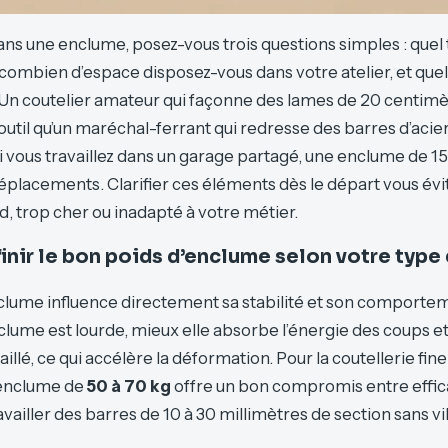
dans une enclume, posez-vous trois questions simples : quel
, combien d’espace disposez-vous dans votre atelier, et qu
Un coutelier amateur qui façonne des lames de 20 centimèt
til qu’un maréchal-ferrant qui redresse des barres d’acier
vous travaillez dans un garage partagé, une enclume de 15
placements. Clarifier ces éléments dès le départ vous évi
d, trop cher ou inadapté à votre métier.
ir le bon poids d’enclume selon votre type 
clume influence directement sa stabilité et son comportem
clume est lourde, mieux elle absorbe l’énergie des coups et
illé, ce qui accélère la déformation. Pour la coutellerie fine
 enclume de
50 à 70 kg
offre un bon compromis entre effica
vailler des barres de 10 à 30 millimètres de section sans v