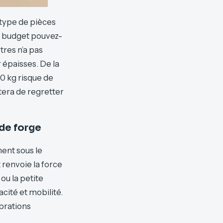
 type de pièces
el budget pouvez-
res n’a pas
 épaisses. De la
0 kg risque de
tera de regretter
de forge
ent sous le
 renvoie la force
 ou la petite
cité et mobilité.
ibrations