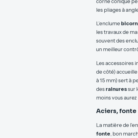
corne conique perm
les pliages à angle
L’enclume
bicorn
les travaux de ma
souvent des enclu
un meilleur contrô
Les accessoires i
de côté) accueille
à 15 mm) sert à p
des
rainures
sur 
moins vous aurez 
Aciers, fonte
La matière de l’
fonte
, bon march