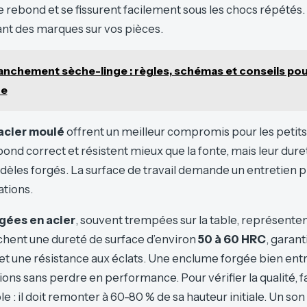
 rebond et se fissurent facilement sous les chocs répétés.
sant des marques sur vos pièces.
anchement sèche-linge : règles, schémas et conseils po
re
acier moulé
offrent un meilleur compromis pour les petits
ond correct et résistent mieux que la fonte, mais leur dure
dèles forgés. La surface de travail demande un entretien p
ations.
gées en acier
, souvent trempées sur la table, représenten
chent une dureté de surface d’environ
50 à 60 HRC
, garant
et une résistance aux éclats. Une enclume forgée bien ent
ons sans perdre en performance. Pour vérifier la qualité, f
e : il doit remonter à 60-80 % de sa hauteur initiale. Un son 