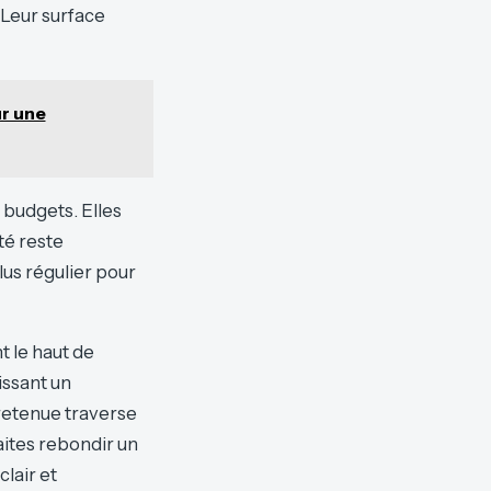
 Leur surface
ur une
 budgets. Elles
té reste
lus régulier pour
t le haut de
issant un
retenue traverse
aites rebondir un
clair et