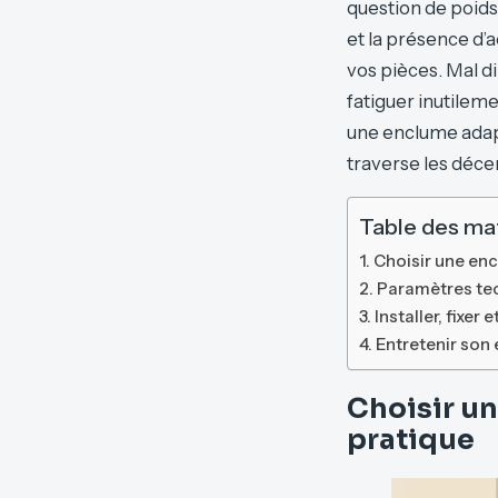
question de poids o
et la présence d’a
vos pièces. Mal d
fatiguer inutilem
une enclume adapté
traverse les décen
Table des ma
Choisir une en
Paramètres tec
Installer, fixer
Entretenir son
Choisir u
pratique