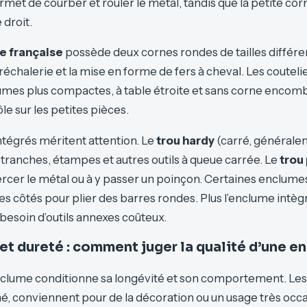
et de courber et rouler le métal, tandis que la petite corn
 droit.
e française
possède deux cornes rondes de tailles différe
réchalerie et la mise en forme de fers à cheval. Les couteli
mes plus compactes, à table étroite et sans corne encombr
le sur les petites pièces.
ntégrés méritent attention. Le
trou hardy
(carré, général
 tranches, étampes et autres outils à queue carrée. Le
trou 
ercer le métal ou à y passer un poinçon. Certaines enclume
les côtés pour plier des barres rondes. Plus l’enclume intèg
besoin d’outils annexes coûteux.
 et dureté : comment juger la qualité d’une 
enclume conditionne sa longévité et son comportement. Le
é, conviennent pour de la décoration ou un usage très occ