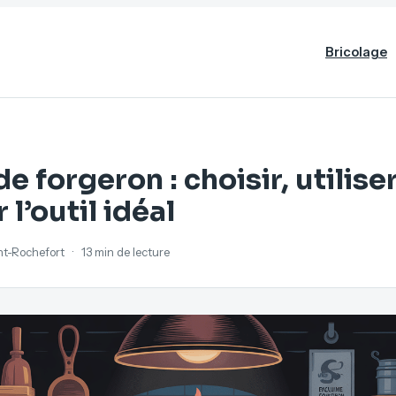
Bricolage
 forgeron : choisir, utiliser
 l’outil idéal
ant-Rochefort
·
13 min de lecture