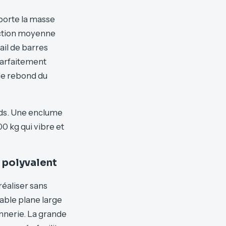
porte la masse
ection moyenne
ail de barres
parfaitement
 le rebond du
oids. Une enclume
0 kg qui vibre et
 polyvalent
éaliser sans
table plane large
onnerie. La grande