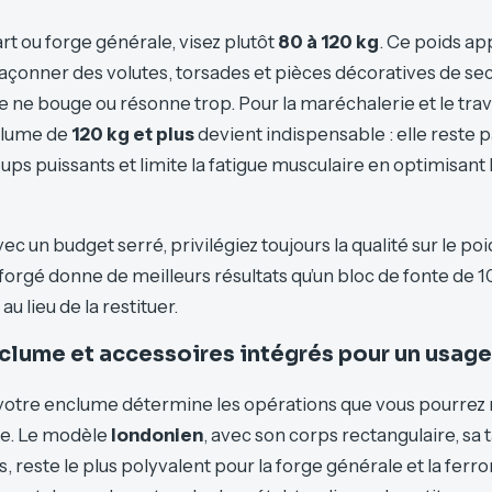
rt ou forge générale, visez plutôt
80 à 120 kg
. Ce poids ap
açonner des volutes, torsades et pièces décoratives de s
e ne bouge ou résonne trop. Pour la maréchalerie et le trav
clume de
120 kg et plus
devient indispensable : elle reste 
ups puissants et limite la fatigue musculaire en optimisant
ec un budget serré, privilégiez toujours la qualité sur le p
forgé donne de meilleurs résultats qu’un bloc de fonte de 10
u lieu de la restituer.
clume et accessoires intégrés pour un usage
otre enclume détermine les opérations que vous pourrez r
ge. Le modèle
londonien
, avec son corps rectangulaire, sa 
, reste le plus polyvalent pour la forge générale et la ferr