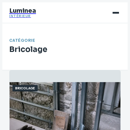
Luminea
INTÉRIEUR
Bricolage
CATÉGORIE
Déco
Bricolage
Immobilier
Jardinage
Maison
BRICOLAGE