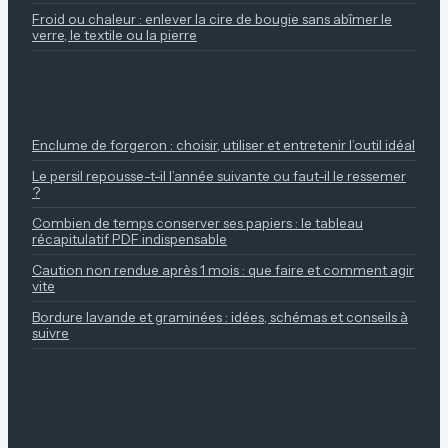
Froid ou chaleur : enlever la cire de bougie sans abîmer le
verre, le textile ou la pierre
NOS REPÈRES
Enclume de forgeron : choisir, utiliser et entretenir l’outil idéal
Le persil repousse-t-il l’année suivante ou faut-il le ressemer
?
Combien de temps conserver ses papiers : le tableau
récapitulatif PDF indispensable
Caution non rendue après 1 mois : que faire et comment agir
vite
Bordure lavande et graminées : idées, schémas et conseils à
suivre
RESSOURCES PARTENAIRES