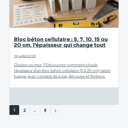
Bloc béton cellulaire : 5, 7, 10, 15 ou
20 cm, l’épaisseur qui change tout
19 juillet 2026
Cloison ou mur ? Découvrez comment choisir
l’épaisseur d’un bloc béton cellulaire (5 à 20 cm) selon
l’usage, avec conseils de pose, découpe et finitions.
1
2
…
8
›