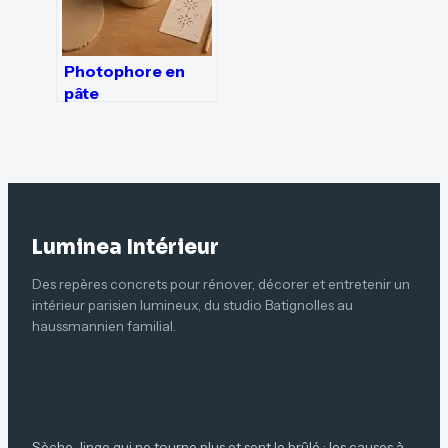
Photophore en
pâte
autodurcissante :
3 erreurs de
séchage à éviter
pour ne pas
fissurer l’argile
Luminea Intérieur
Des repères concrets pour rénover, décorer et entretenir un
intérieur parisien lumineux, du studio Batignolles au
haussmannien familial.
À LIRE ENSUITE
Sèche-linge qui ne tourne plus et sent le brûlé : les causes à