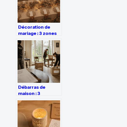
Décoration de
mariage : 3 zones
stratégiques et 5
accessoires pour
transformer votre
lieu de réception
Débarras de
maison : 3
formules tarifaires
pour transformer
vos encombrants
en valeur