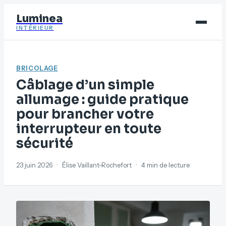
Luminea
INTÉRIEUR
Bricolage
BRICOLAGE
Déco
Câblage d’un simple
Immobilier
allumage : guide pratique
pour brancher votre
Jardinage
interrupteur en toute
Maison
sécurité
23 juin 2026
·
Élise Vaillant-Rochefort
·
4 min de lecture