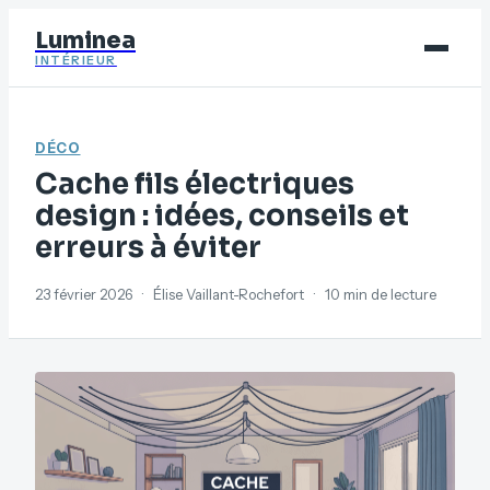
Luminea
INTÉRIEUR
Bricolage
DÉCO
Déco
Cache fils électriques
Immobilier
design : idées, conseils et
erreurs à éviter
Jardinage
Maison
23 février 2026
·
Élise Vaillant-Rochefort
·
10 min de lecture