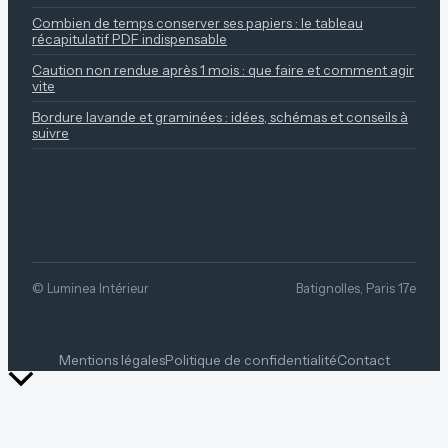
Combien de temps conserver ses papiers : le tableau
récapitulatif PDF indispensable
Caution non rendue après 1 mois : que faire et comment agir
vite
Bordure lavande et graminées : idées, schémas et conseils à
suivre
RESSOURCES PARTENAIRES
© Luminea Intérieur
Batignolles, Paris 17e
Mentions légales
Politique de confidentialité
Contact
Retour
en
haut