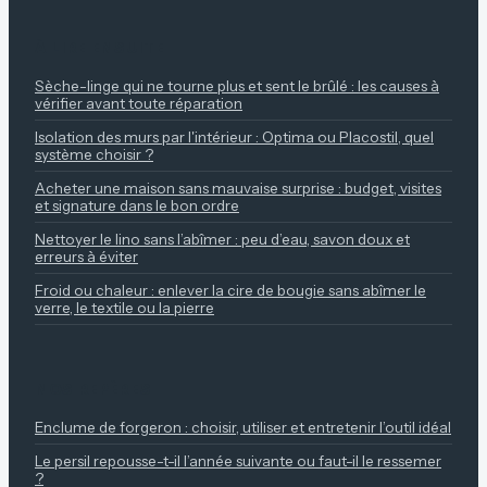
À LIRE ENSUITE
Sèche-linge qui ne tourne plus et sent le brûlé : les causes à
vérifier avant toute réparation
Isolation des murs par l'intérieur : Optima ou Placostil, quel
système choisir ?
Acheter une maison sans mauvaise surprise : budget, visites
et signature dans le bon ordre
Nettoyer le lino sans l’abîmer : peu d’eau, savon doux et
erreurs à éviter
Froid ou chaleur : enlever la cire de bougie sans abîmer le
verre, le textile ou la pierre
NOS REPÈRES
Enclume de forgeron : choisir, utiliser et entretenir l’outil idéal
Le persil repousse-t-il l’année suivante ou faut-il le ressemer
?