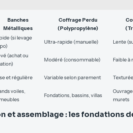
Banches
Coffrage Perdu
Co
Métalliques
(Polypropylène)
(Tr
pide (si levage
Ultra-rapide (manuelle)
Lente (s
spo)
evé (achat ou
Modéré (consommable)
Faible à
ation)
se et régulière
Variable selon parement
Texturée
ands voiles,
Ouvrages
Fondations, bassins, villas
meubles
murets
n et assemblage : les fondations de