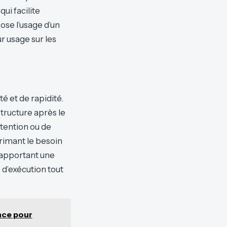
ui facilite
ose l’usage d’un
r usage sur les
 et de rapidité.
tructure après le
étention ou de
rimant le besoin
 apportant une
 d’exécution tout
nce pour