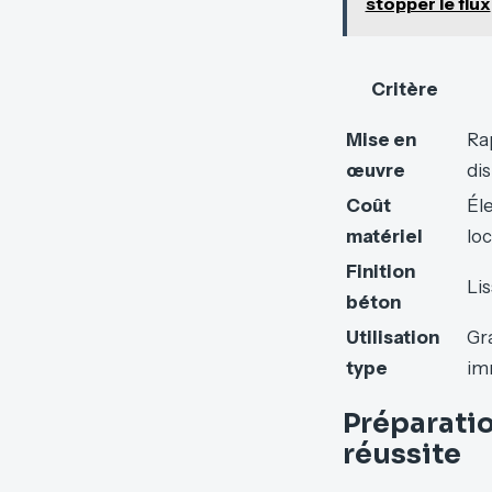
stopper le flux
Critère
Mise en
Ra
œuvre
di
Coût
Él
matériel
loc
Finition
Lis
béton
Utilisation
Gr
type
im
Préparatio
réussite