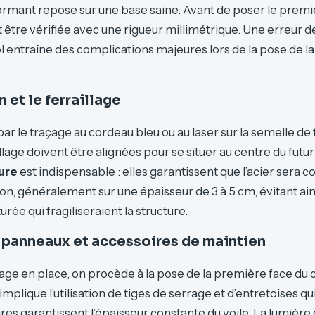
rmant repose sur une base saine. Avant de poser le premi
t être vérifiée avec une rigueur millimétrique. Une erreur 
l entraîne des complications majeures lors de la pose de l
 et le ferraillage
 le traçage au cordeau bleu ou au laser sur la semelle de 
llage doivent être alignées pour se situer au centre du futur 
ure
est indispensable : elles garantissent que l’acier sera
on, généralement sur une épaisseur de 3 à 5 cm, évitant ains
ée qui fragiliseraient la structure.
panneaux et accessoires de maintien
llage en place, on procède à la pose de la première face du 
mplique l’utilisation de tiges de serrage et d’entretoises qu
res garantissent l’épaisseur constante du voile. La lumière 