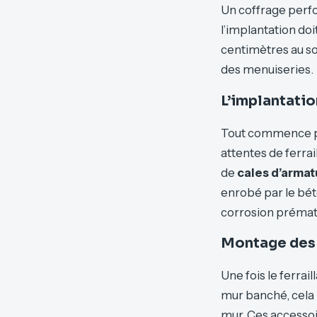
Un coffrage perfo
l’implantation doi
centimètres au so
des menuiseries.
L’implantation
Tout commence par
attentes de ferrai
de
cales d’armat
enrobé par le bét
corrosion prématur
Montage des 
Une fois le ferrai
mur banché, cela i
mur. Ces accessoi