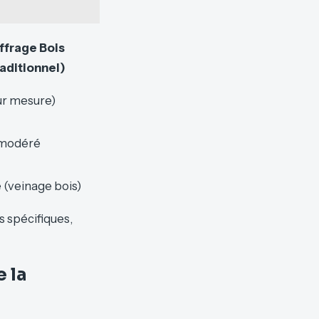
ffrage Bois
aditionnel)
ur mesure)
 modéré
 (veinage bois)
 spécifiques,
 la