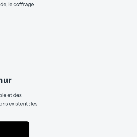
ide, le coffrage
mur
ble et des
ns existent : les