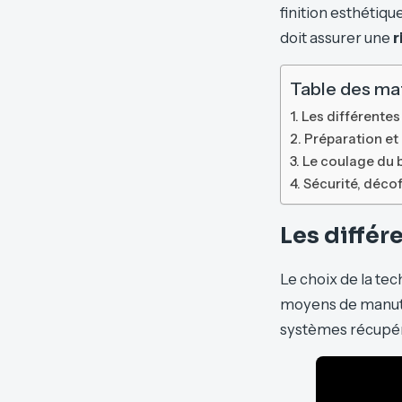
finition esthétiqu
doit assurer une
r
Table des ma
Les différentes
Préparation et 
Le coulage du b
Sécurité, décof
Les différ
Le choix de la te
moyens de manuten
systèmes récupér