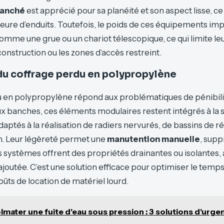
banché
est apprécié pour sa planéité et son aspect lisse, ce q
rieure d’enduits. Toutefois, le poids de ces équipements imp
omme une grue ou un chariot télescopique, ce qui limite leu
onstruction ou les zones d’accès restreint.
du coffrage perdu en polypropylène
 en polypropylène répond aux problématiques de pénibilité
 banches, ces éléments modulaires restent intégrés à la s
adaptés à la réalisation de radiers nervurés, de bassins de r
n. Leur légèreté permet une
manutention manuelle
, supp
s systèmes offrent des propriétés drainantes ou isolantes,
joutée. C’est une solution efficace pour optimiser le temps
oûts de location de matériel lourd.
lmater une fuite d'eau sous pression : 3 solutions d'urge