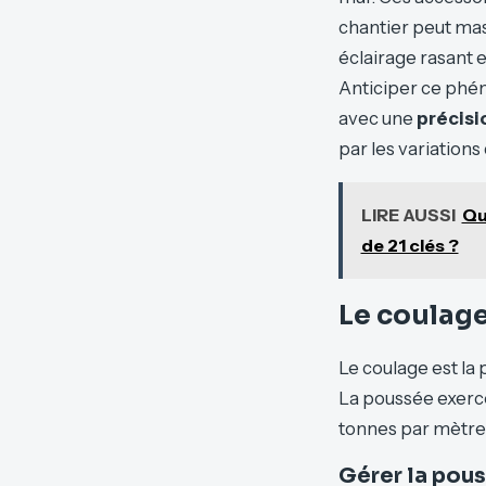
chantier peut mas
éclairage rasant e
Anticiper ce phén
avec une
précisi
par les variations
LIRE AUSSI
Qu
de 21 clés ?
Le coulage
Le coulage est la p
La poussée exercée
tonnes par mètre 
Gérer la pou