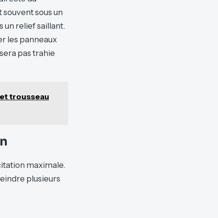
t souvent sous un
un relief saillant.
er les panneaux
 sera pas trahie
 et trousseau
on
icitation maximale.
teindre plusieurs