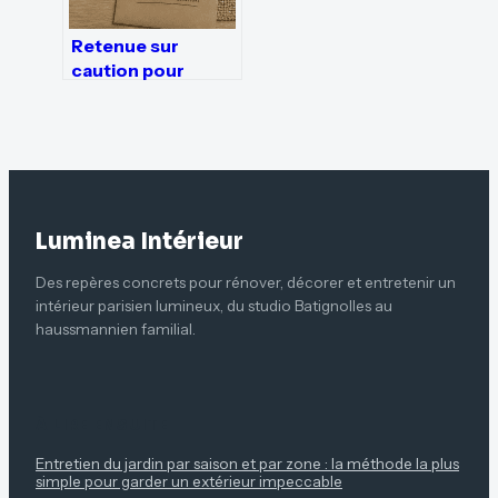
Retenue sur
caution pour
nettoyage : 3
preuves légales
pour contester un
abus
Luminea Intérieur
Des repères concrets pour rénover, décorer et entretenir un
intérieur parisien lumineux, du studio Batignolles au
haussmannien familial.
À LIRE ENSUITE
Entretien du jardin par saison et par zone : la méthode la plus
simple pour garder un extérieur impeccable