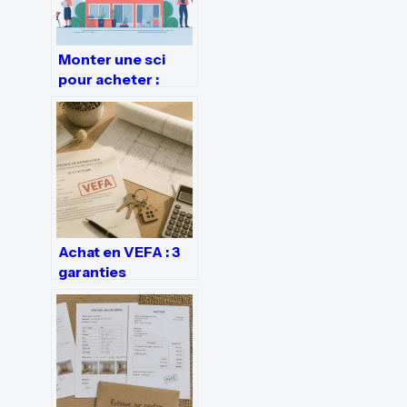
Monter une sci
pour acheter :
étapes, avantages
et pièges à éviter
Achat en VEFA : 3
garanties
indispensables et
2 risques réels à
anticiper pour
sécuriser votre
projet