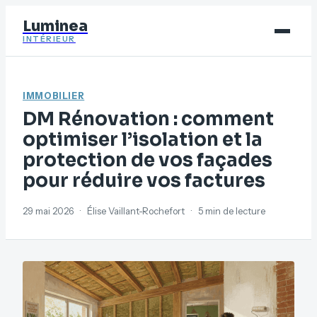
Luminea
INTÉRIEUR
Bricolage
IMMOBILIER
Déco
DM Rénovation : comment
Immobilier
optimiser l’isolation et la
protection de vos façades
Jardinage
pour réduire vos factures
Maison
29 mai 2026
·
Élise Vaillant-Rochefort
·
5 min de lecture