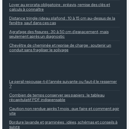
Loyer au prorata obligatoire : préavis, remise des clés et
calculs à connaître
Distance tringle rideau plafond : 10 à 15 cm au-dessus de la
fenêtre, sauf dans ces cas
Agrafage des fissures : 30 à 50 cm d’espacement, mais
seulement après un diagnostic
Chevêtre de cheminée et reprise de charge : soutenir un
conduit sans fragiliser le solivage
NOS REPÈRES
Le persil repousse-t-il l’année suivante ou faut-il le ressemer
?
Combien de temps conserver ses papiers : le tableau
récapitulatif PDF indispensable
Caution non rendue après 1 mois : que faire et comment agir
vite
Bordure lavande et graminées : idées, schémas et conseils à
suivre