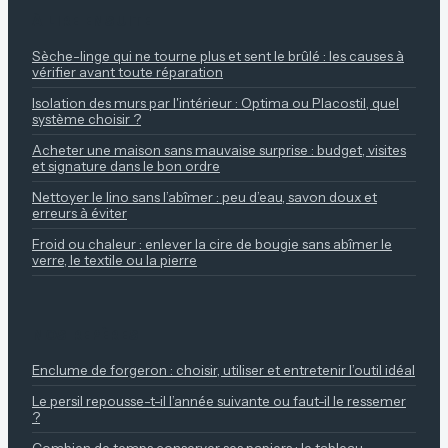
À LIRE ENSUITE
Sèche-linge qui ne tourne plus et sent le brûlé : les causes à
vérifier avant toute réparation
Isolation des murs par l'intérieur : Optima ou Placostil, quel
système choisir ?
Acheter une maison sans mauvaise surprise : budget, visites
et signature dans le bon ordre
Nettoyer le lino sans l’abîmer : peu d’eau, savon doux et
erreurs à éviter
Froid ou chaleur : enlever la cire de bougie sans abîmer le
verre, le textile ou la pierre
NOS REPÈRES
Enclume de forgeron : choisir, utiliser et entretenir l’outil idéal
Le persil repousse-t-il l’année suivante ou faut-il le ressemer
?
Combien de temps conserver ses papiers : le tableau