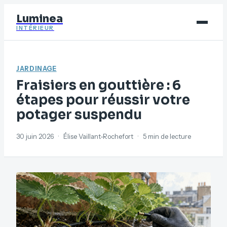
Luminea
INTÉRIEUR
Bricolage
JARDINAGE
Déco
Fraisiers en gouttière : 6
Immobilier
étapes pour réussir votre
potager suspendu
Jardinage
Maison
30 juin 2026
·
Élise Vaillant-Rochefort
·
5 min de lecture