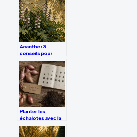
sécuriser votre
clôture
Acanthe : 3
conseils pour
structurer votre
jardin avec cette
vivace
architecturale
Planter les
échalotes avec la
lune : le guide pour
éviter la pourriture