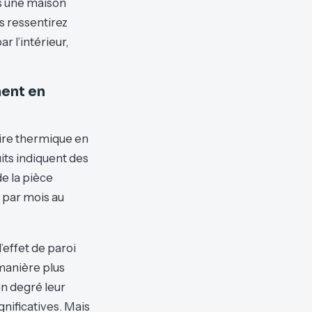
ns une maison
s ressentirez
r l’intérieur,
ment en
oire thermique en
ts indiquent des
e la pièce
 par mois au
’effet de paroi
 manière plus
un degré leur
nificatives. Mais