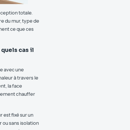
éception totale.
ure du mur, type de
ément ce que ces
quels cas il
te avec une
aleur à travers le
nt, la face
alement chauffer
 est fixé sur un
 ou sans isolation