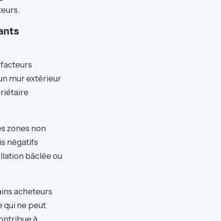
teurs.
lants
s facteurs
 un mur extérieur
riétaire
des zones non
is négatifs
llation bâclée ou
ains acheteurs
e qui ne peut
ontribue à