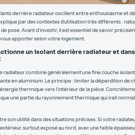
solants derrière radiateur oscillent entre enthousiasme et d
explique par des contextes d’utilisation très différents : nat
 de pose. Avant d’investir, il est essentiel de savoir précis
 vous apporter selon votre logement.
ionne un isolant derrière radiateur et dans 
t
re radiateur combine généralement une fine couche isolan
ante en aluminium. Le principe : limiter la déperdition de ch
’énergie thermique vers l’intérieur de la pièce. Concrèteme
loque une partie du rayonnement thermique qui irait norm
re son utilité dans des situations précises. Si votre radiateur
extérieur, surtout exposé au nord, avec une faible épaisseur