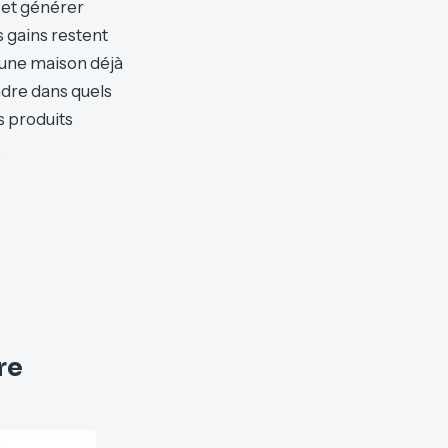
e et générer
s gains restent
 une maison déjà
ndre dans quels
s produits
.
re