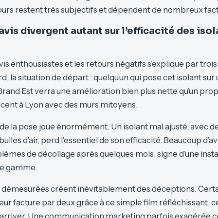
tours restent très subjectifs et dépendent de nombreux fac
avis divergent autant sur l’efficacité des iso
avis enthousiastes et les retours négatifs s’explique par troi
d, la situation de départ : quelqu’un qui pose cet isolant sur
Grand Est verra une amélioration bien plus nette qu’un prop
cent à Lyon avec des murs mitoyens.
té de la pose joue énormément. Un isolant mal ajusté, avec 
ulles d’air, perd l’essentiel de son efficacité. Beaucoup d’av
lèmes de décollage après quelques mois, signe d’une insta
 de gamme.
es démesurées créent inévitablement des déceptions. Cert
eur facture par deux grâce à ce simple film réfléchissant, c
rriver. Une communication marketing parfois exagérée c