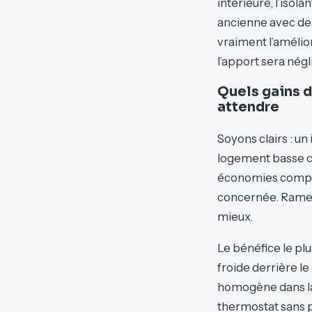
intérieure, l’isol
ancienne avec des
vraiment l’amélior
l’apport sera négl
Quels gains 
attendre
Soyons clairs : u
logement basse c
économies compris
concernée. Ramené
mieux.
Le bénéfice le plu
froide derrière l
homogène dans la 
thermostat sans p