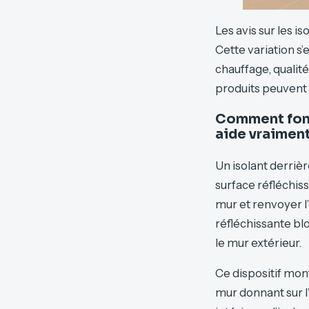
Les avis sur les i
Cette variation s’
chauffage, qualité
produits peuvent
Comment fonct
aide vraimen
Un isolant derriè
surface réfléchiss
mur et renvoyer l
réfléchissante b
le mur extérieur.
Ce dispositif mont
mur donnant sur l’