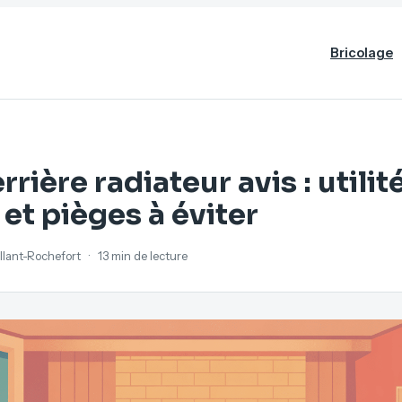
Bricolage
rrière radiateur avis : utilité
 et pièges à éviter
illant-Rochefort
·
13 min de lecture