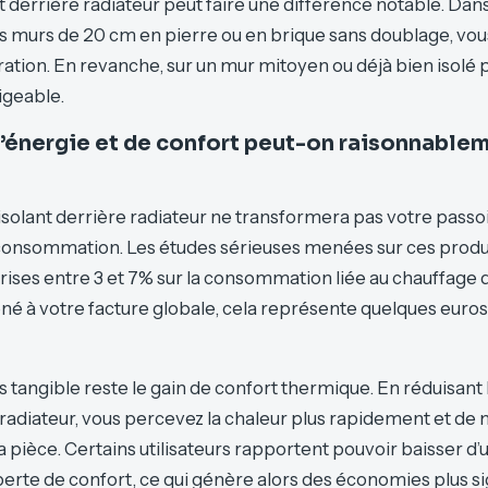
ant derrière radiateur peut faire une différence notable. Da
 murs de 20 cm en pierre ou en brique sans doublage, vou
ation. En revanche, sur un mur mitoyen ou déjà bien isolé pa
igeable.
d’énergie et de confort peut-on raisonnable
n isolant derrière radiateur ne transformera pas votre pass
onsommation. Les études sérieuses menées sur ces produi
es entre 3 et 7% sur la consommation liée au chauffage d
 à votre facture globale, cela représente quelques euros
s tangible reste le gain de confort thermique. En réduisant l
e radiateur, vous percevez la chaleur plus rapidement et de
pièce. Certains utilisateurs rapportent pouvoir baisser d’
erte de confort, ce qui génère alors des économies plus sig