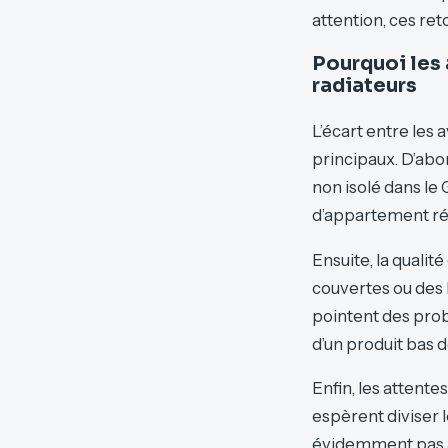
attention, ces re
Pourquoi les 
radiateurs
L’écart entre les 
principaux. D’abor
non isolé dans le 
d’appartement ré
Ensuite, la quali
couvertes ou des b
pointent des prob
d’un produit bas
Enfin, les attent
espèrent diviser l
évidemment pas a