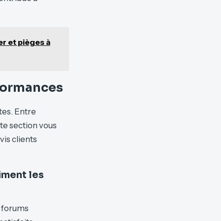
er et pièges à
erformances
tes. Entre
te section vous
is clients
aiment les
t forums