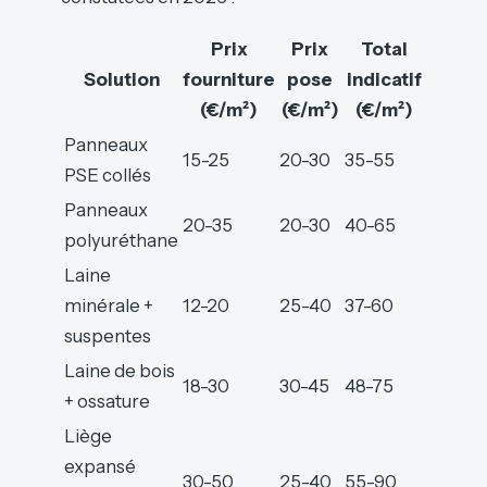
Prix
Prix
Total
Solution
fourniture
pose
indicatif
(€/m²)
(€/m²)
(€/m²)
Panneaux
15-25
20-30
35-55
PSE collés
Panneaux
20-35
20-30
40-65
polyuréthane
Laine
minérale +
12-20
25-40
37-60
suspentes
Laine de bois
18-30
30-45
48-75
+ ossature
Liège
expansé
30-50
25-40
55-90