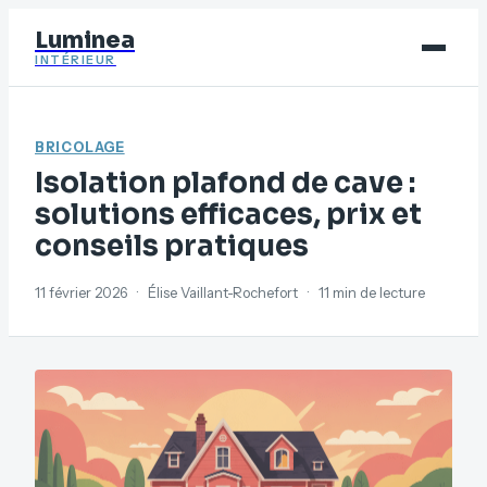
Luminea
INTÉRIEUR
Bricolage
BRICOLAGE
Déco
Isolation plafond de cave :
Immobilier
solutions efficaces, prix et
conseils pratiques
Jardinage
Maison
11 février 2026
·
Élise Vaillant-Rochefort
·
11 min de lecture