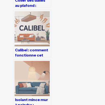
Coller des dalles
au plafond :
méthodes fiables,
colles et erreurs à
éviter
Calibel : comment
fonctionne cet
isolant et quand le
choisir
Isolant mince mur
à peindre :