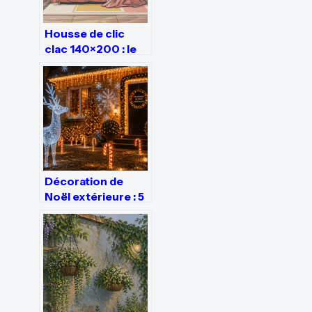
Housse de clic
clac 140×200 : le
guide pour bien
choisir et protéger
votre canapé
Décoration de
Noël extérieure : 5
étapes pour
illuminer votre
jardin sans alourdir
votre facture