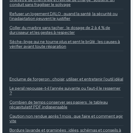
conduit sans fragiliser le solivage
Refuser un logement DALO : quand la santé, la sécurité ou
l’inadaptation peuvent le justifier
Coller du marbre sans tacher : le dosage de 2 à 4 % de
durcisseur et les gestes à respecter
Sèche-linge qui ne tourne plus et sent le brûlé : les causes à
vérifier avant toute réparation
NOS REPÈRES
Enclume de forgeron : choisir, utiliser et entretenir l’outil idéal
Le persil repousse-t-il l’année suivante ou faut-il le ressemer
?
Combien de temps conserver ses papiers : le tableau
récapitulatif PDF indispensable
Caution non rendue après 1 mois : que faire et comment agir
vite
Bordure lavande et graminées : idées, schémas et conseils à