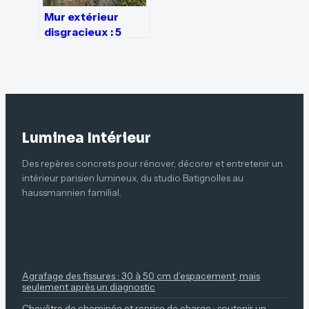
Mur extérieur
disgracieux : 5
solutions durables
pour transformer
votre jardin sans
gros travaux
Luminea Intérieur
Des repères concrets pour rénover, décorer et entretenir un
intérieur parisien lumineux, du studio Batignolles au
haussmannien familial.
À LIRE ENSUITE
Agrafage des fissures : 30 à 50 cm d’espacement, mais
seulement après un diagnostic
Chevêtre de cheminée et reprise de charge : soutenir un