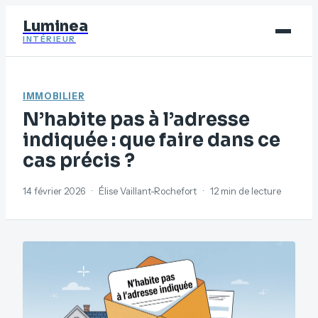
Luminea
INTÉRIEUR
Bricolage
IMMOBILIER
Déco
N’habite pas à l’adresse
Immobilier
indiquée : que faire dans ce
cas précis ?
Jardinage
Maison
14 février 2026
·
Élise Vaillant-Rochefort
·
12 min de lecture