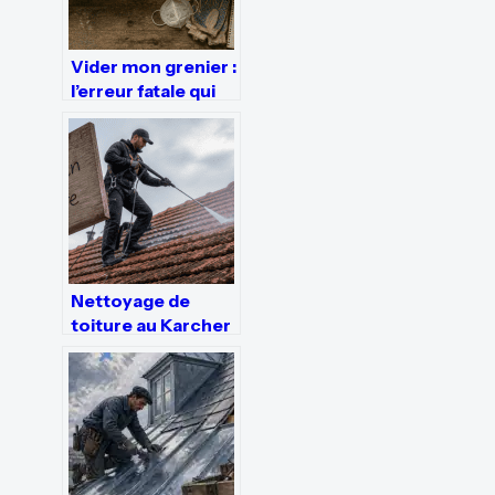
Vider mon grenier :
l’erreur fatale qui
fait grimper la
facture de
déménagement de
15%
Nettoyage de
toiture au Karcher
: pourquoi ce
choix peut ruiner
votre étanchéité