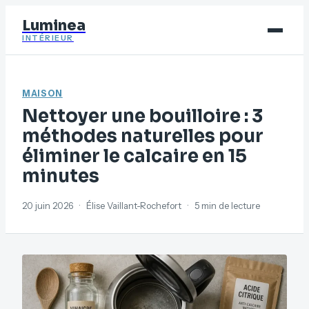
Luminea
INTÉRIEUR
Bricolage
MAISON
Déco
Nettoyer une bouilloire : 3
Immobilier
méthodes naturelles pour
éliminer le calcaire en 15
Jardinage
minutes
Maison
20 juin 2026
·
Élise Vaillant-Rochefort
·
5 min de lecture