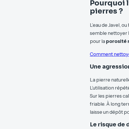
Pourquoi l
pierres ?
L’eau de Javel, ou
semble nettoyer l
pour la
porosité 
Comment nettoyer 
Une agression
La pierre naturel
L’utilisation répé
Sur les pierres ca
friable. À long t
laisse un dépôt p
Le risque de 