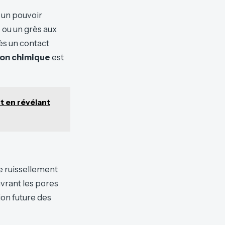
e un pouvoir
 ou un grès aux
ès un contact
ion chimique
est
t en révélant
Le ruissellement
ouvrant les pores
ion future des