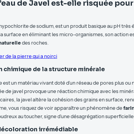
’eau de Javel est-elle risquée pour
 hypochlorite de sodium, est un produit basique au pH très él
a surface en éliminant les micro-organismes, son action es
naturelle
des roches.
de la pierre qui a noirci
 chimique de la structure minérale
le est un matériau vivant doté d’un réseau de pores plus ou
tée de javel provoque une réaction chimique avec les minéra
lcaires, la javel altère la cohésion des grains en surface, re
erme, vous risquez de voir apparaître un phénomène de
fari
oudreux au toucher, signe d’une désagrégation superficielle
décoloration irrémédiable