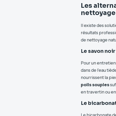
Les altern
nettoyage 
Il existe des solu
résultats profess
de nettoyage natu
Le savon noir 
Pour un entretien 
dans de l’eau tièd
nourrissent la pi
poils souples
suf
en travertin ou en
Le bicarbona
Le bicarbonate de