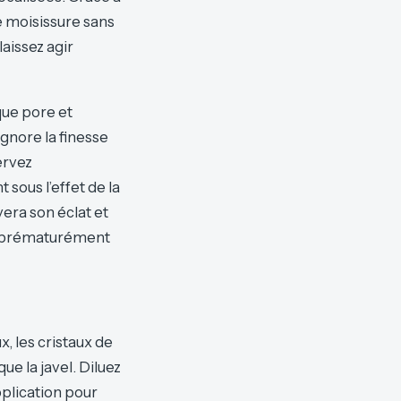
de moisissure sans
laissez agir
que pore et
ignore la finesse
ervez
 sous l’effet de la
vera son éclat et
er prématurément
x, les cristaux de
e la javel. Diluez
pplication pour