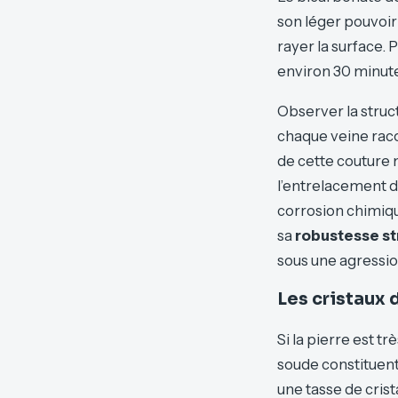
son léger pouvoir 
rayer la surface. 
environ 30 minut
Observer la stru
chaque veine racon
de cette couture
l’entrelacement de
corrosion chimique
sa
robustesse st
sous une agressio
Les cristaux
Si la pierre est t
soude constituent
une tasse de crist