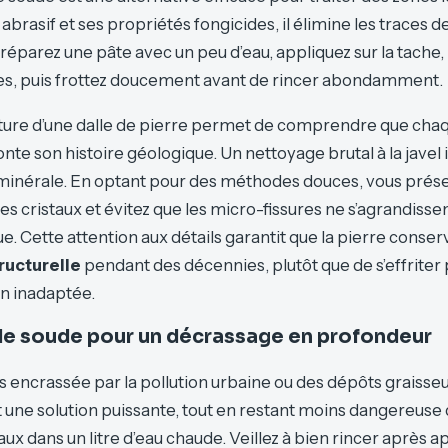
abrasif et ses propriétés fongicides, il élimine les traces 
Préparez une pâte avec un peu d’eau, appliquez sur la tache, 
es, puis frottez doucement avant de rincer abondamment.
cture d’une dalle de pierre permet de comprendre que cha
te son histoire géologique. Un nettoyage brutal à la javel 
 minérale. En optant pour des méthodes douces, vous prés
s cristaux et évitez que les micro-fissures ne s’agrandissent
. Cette attention aux détails garantit que la pierre conser
ructurelle
pendant des décennies, plutôt que de s’effrit
n inadaptée.
 de soude pour un décrassage en profondeur
rès encrassée par la pollution urbaine ou des dépôts graisseu
 une solution puissante, tout en restant moins dangereuse qu
aux dans un litre d’eau chaude. Veillez à bien rincer après a