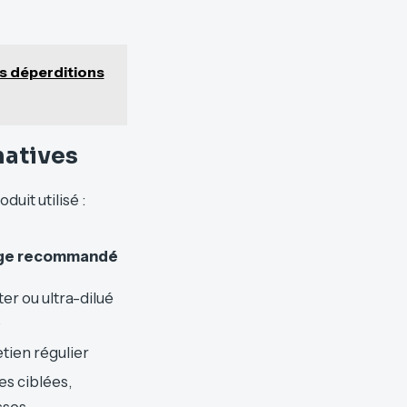
es déperditions
natives
duit utilisé :
ge recommandé
ter ou ultra-dilué
)
tien régulier
s ciblées,
ses