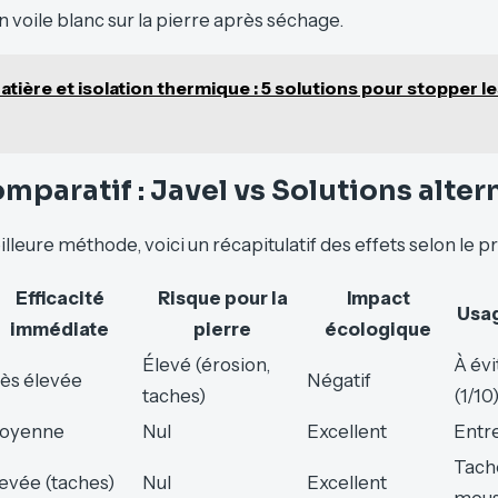
un voile blanc sur la pierre après séchage.
atière et isolation thermique : 5 solutions pour stopper l
mparatif : Javel vs Solutions alter
lleure méthode, voici un récapitulatif des effets selon le pro
Efficacité
Risque pour la
Impact
Usa
immédiate
pierre
écologique
Élevé (érosion,
À évi
ès élevée
Négatif
taches)
(1/10
oyenne
Nul
Excellent
Entre
Tache
evée (taches)
Nul
Excellent
mous