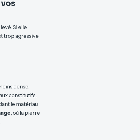
 vos
evé. Si elle
t trop agressive
 moins dense.
ux constitutifs.
ndant le matériau
nage
, où la pierre
.