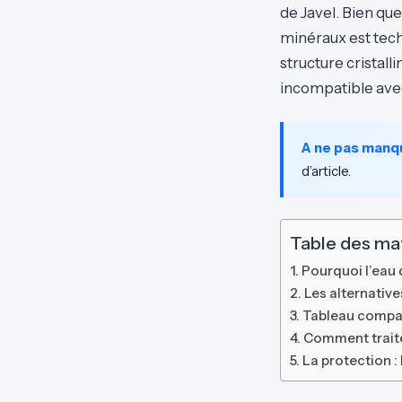
de Javel. Bien que
minéraux est tech
structure cristall
incompatible avec
A ne pas manq
d’article.
Table des ma
Pourquoi l’eau 
Les alternativ
Tableau compara
Comment traite
La protection :