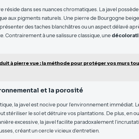
ierre réside dans ses nuances chromatiques. La javel possèd
aque aux pigments naturels. Une pierre de Bourgogne beige
présenter des taches blanchâtres ou un aspect délavé apr
te. Contrairement à une salissure classique, une
décolorat
duit à pierre vue : la méthode pour protéger vos murs tou
ronnemental et la porosité
étique, la javel est nocive pour l’environnement immédiat. 
ut stériliser le sol et détruire vos plantations. De plus, en 
nière excessive, la javel facilite paradoxalement l’incrustat
sses, créant un cercle vicieux d’entretien.