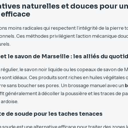
atives naturelles et douces pour u
efficace
tions moins radicales qui respectent l’intégrité de la pierre 
ionnels. Ces méthodes privilégient l’action mécanique dou
rels.
et le savon de Marseille : les alliés du quoti
régulier, le savon noir liquide ou les copeaux de savon de M
e sont idéaux. Ces produits sont riches en huiles végétales q
erre sans boucher ses pores. Un brossage manuel avec un
b
fit généralement à décoller la poussière et les traces de pa
 ardoise.
te de soude pour les taches tenaces
 soude est une alternative efficace pour traiter des zones l