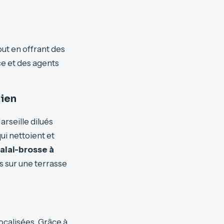
n
tout en offrant des
ce et des agents
dien
arseille dilués
ui nettoient et
alai-brosse à
s sur une terrasse
ocalisées. Grâce à