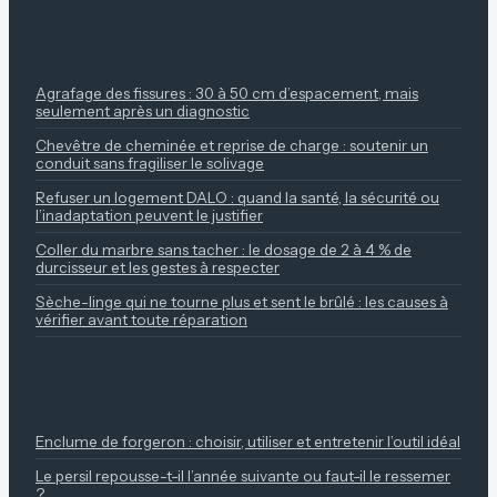
À LIRE ENSUITE
Agrafage des fissures : 30 à 50 cm d’espacement, mais
seulement après un diagnostic
Chevêtre de cheminée et reprise de charge : soutenir un
conduit sans fragiliser le solivage
Refuser un logement DALO : quand la santé, la sécurité ou
l’inadaptation peuvent le justifier
Coller du marbre sans tacher : le dosage de 2 à 4 % de
durcisseur et les gestes à respecter
Sèche-linge qui ne tourne plus et sent le brûlé : les causes à
vérifier avant toute réparation
NOS REPÈRES
Enclume de forgeron : choisir, utiliser et entretenir l’outil idéal
Le persil repousse-t-il l’année suivante ou faut-il le ressemer
?