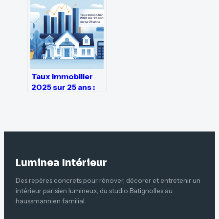
pour vos projets
immobiliers
Taux immobilier
2025 sur 25 ans :
prévisions,
conseils et
stratégies
gagnantes
Luminea Intérieur
Des repères concrets pour rénover, décorer et entretenir un
intérieur parisien lumineux, du studio Batignolles au
haussmannien familial.