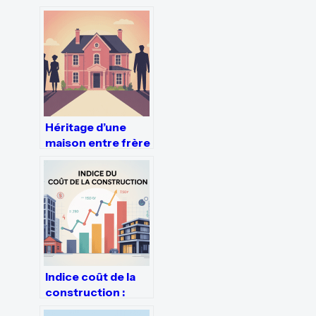
habite chez ses
parents : solutions
simples et
acceptées
Héritage d’une
maison entre frère
et sœur : droits,
partage et
solutions
Indice coût de la
construction :
comment l’utiliser