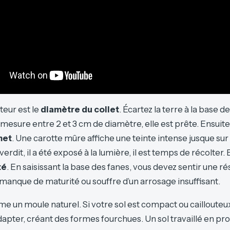
teur est le
diamètre du collet
. Écartez la terre à la base des
 mesure entre 2 et 3 cm de diamètre, elle est prête. Ensuite
met
. Une carotte mûre affiche une teinte intense jusque sur 
t verdit, il a été exposé à la lumière, il est temps de récolter. 
té
. En saisissant la base des fanes, vous devez sentir une ré
manque de maturité ou souffre d’un arrosage insuffisant.
e un moule naturel. Si votre sol est compact ou caillouteux,
apter, créant des formes fourchues. Un sol travaillé en pro