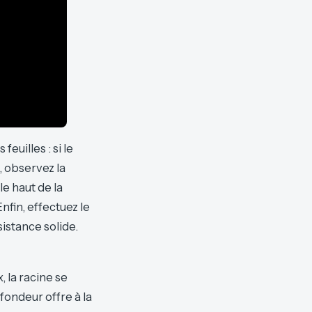
 feuilles : si le
, observez la
le haut de la
Enfin, effectuez le
sistance solide.
 la racine se
fondeur offre à la