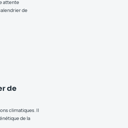
e attente
calendrier de
er de
ions climatiques. Il
génétique de la