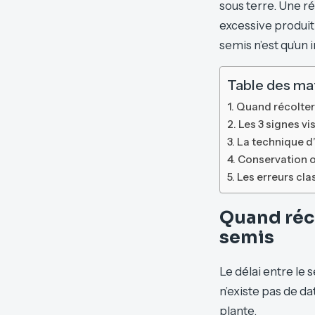
sous terre. Une r
excessive produit
semis n’est qu’un 
Table des ma
Quand récolter 
Les 3 signes vi
La technique d’
Conservation o
Les erreurs cla
Quand réco
semis
Le délai entre le s
n’existe pas de da
plante.