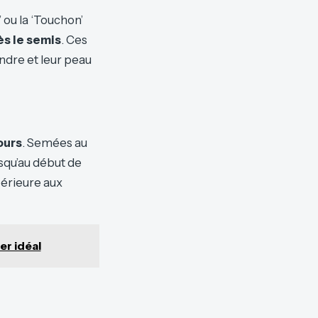
 ou la ‘Touchon’
ès le semis
. Ces
endre et leur peau
ours
. Semées au
usqu’au début de
périeure aux
er idéal