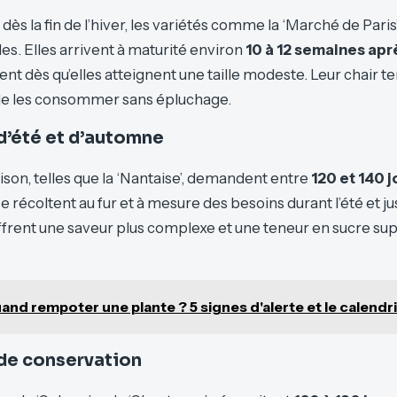
ès la fin de l’hiver, les variétés comme la ‘Marché de Paris’
des. Elles arrivent à maturité environ
10 à 12 semaines apr
ent dès qu’elles atteignent une taille modeste. Leur chair t
de les consommer sans épluchage.
d’été et d’automne
ison, telles que la ‘Nantaise’, demandent entre
120 et 140 j
e récoltent au fur et à mesure des besoins durant l’été et j
offrent une saveur plus complexe et une teneur en sucre su
and rempoter une plante ? 5 signes d'alerte et le calendri
 de conservation