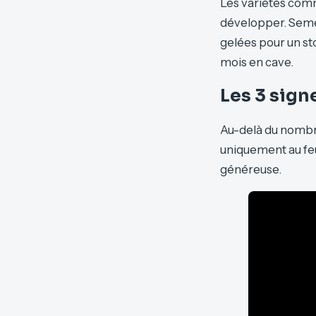
Les variétés comm
développer. Semée
gelées pour un st
mois en cave.
Les 3 sign
Au-delà du nombre
uniquement au feu
généreuse.