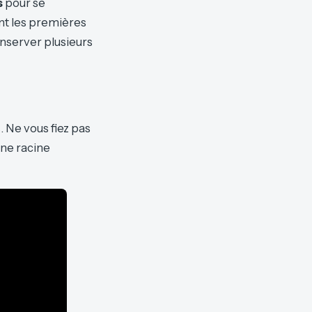
s
pour se
ant les premières
onserver plusieurs
 Ne vous fiez pas
une racine