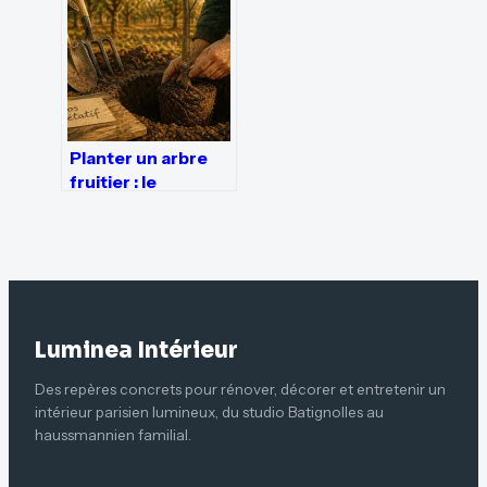
vivace
architecturale
Planter un arbre
fruitier : le
calendrier idéal et
3 gestes pour une
reprise garantie
Luminea Intérieur
Des repères concrets pour rénover, décorer et entretenir un
intérieur parisien lumineux, du studio Batignolles au
haussmannien familial.