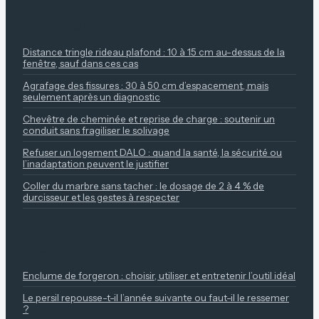
À LIRE ENSUITE
Distance tringle rideau plafond : 10 à 15 cm au-dessus de la
fenêtre, sauf dans ces cas
Agrafage des fissures : 30 à 50 cm d’espacement, mais
seulement après un diagnostic
Chevêtre de cheminée et reprise de charge : soutenir un
conduit sans fragiliser le solivage
Refuser un logement DALO : quand la santé, la sécurité ou
l’inadaptation peuvent le justifier
Coller du marbre sans tacher : le dosage de 2 à 4 % de
durcisseur et les gestes à respecter
NOS REPÈRES
Enclume de forgeron : choisir, utiliser et entretenir l’outil idéal
Le persil repousse-t-il l’année suivante ou faut-il le ressemer
?