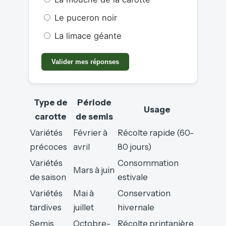
Le puceron noir
La limace géante
Valider mes réponses
Type de
Période
Usage
carotte
de semis
Variétés
Février à
Récolte rapide (60-
précoces
avril
80 jours)
Variétés
Consommation
Mars à juin
de saison
estivale
Variétés
Mai à
Conservation
tardives
juillet
hivernale
Semis
Octobre-
Récolte printanière