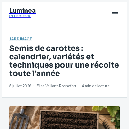
Luminea
INTÉRIEUR
Bricolage
JARDINAGE
Déco
Semis de carottes :
Immobilier
calendrier, variétés et
techniques pour une récolte
Jardinage
toute l’année
Maison
8 juillet 2026
·
Élise Vaillant-Rochefort
·
4 min de lecture