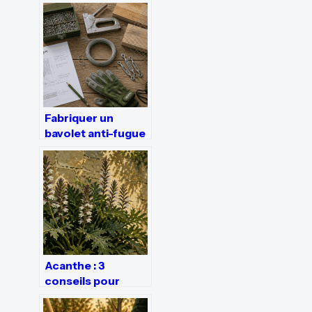
symptômes et
solutions durables
Fabriquer un
bavolet anti-fugue
: 3 étapes pour
sécuriser votre
clôture
Acanthe : 3
conseils pour
structurer votre
jardin avec cette