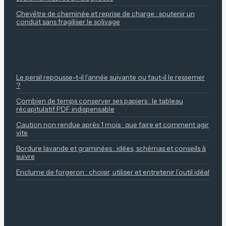
Chevêtre de cheminée et reprise de charge : soutenir un
conduit sans fragiliser le solivage
NOS REPÈRES
Le persil repousse-t-il l’année suivante ou faut-il le ressemer
?
Combien de temps conserver ses papiers : le tableau
récapitulatif PDF indispensable
Caution non rendue après 1 mois : que faire et comment agir
vite
Bordure lavande et graminées : idées, schémas et conseils à
suivre
Enclume de forgeron : choisir, utiliser et entretenir l’outil idéal
RESSOURCES PARTENAIRES