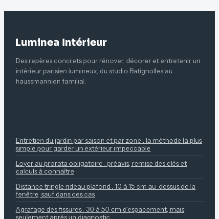
vigilance
administratifs
Luminea Intérieur
Des repères concrets pour rénover, décorer et entretenir un
intérieur parisien lumineux, du studio Batignolles au
haussmannien familial.
À LIRE ENSUITE
Entretien du jardin par saison et par zone : la méthode la plus
simple pour garder un extérieur impeccable
Loyer au prorata obligatoire : préavis, remise des clés et
calculs à connaître
Distance tringle rideau plafond : 10 à 15 cm au-dessus de la
fenêtre, sauf dans ces cas
Agrafage des fissures : 30 à 50 cm d’espacement, mais
seulement après un diagnostic