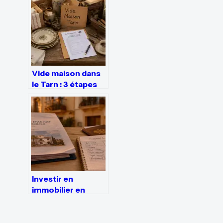
conseils et
stratégies
gagnantes
Vide maison dans
le Tarn : 3 étapes
pour organiser
votre vente
légalement
Investir en
immobilier en
Espagne :
rentabilité de 7%
et points de