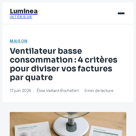
Luminea
INTÉRIEUR
Bricolage
MAISON
Déco
Ventilateur basse
Immobilier
consommation : 4 critères
pour diviser vos factures
Jardinage
par quatre
Maison
17 juin 2026
·
Élise Vaillant-Rochefort
·
6 min de lecture