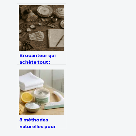
techniques
naturelles et 3
règles de sécurité
pour un air purifié
Brocanteur qui
achète tout :
désencombrez
votre maison et
valorisez vos
objets en une
seule visite
3 méthodes
naturelles pour
enlever le calcaire