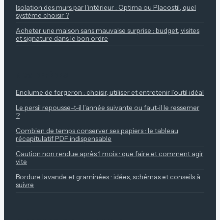
Isolation des murs par l'intérieur : Optima ou Placostil, quel
système choisir ?
Acheter une maison sans mauvaise surprise : budget, visites
et signature dans le bon ordre
NOS REPÈRES
Enclume de forgeron : choisir, utiliser et entretenir l’outil idéal
Le persil repousse-t-il l’année suivante ou faut-il le ressemer
?
Combien de temps conserver ses papiers : le tableau
récapitulatif PDF indispensable
Caution non rendue après 1 mois : que faire et comment agir
vite
Bordure lavande et graminées : idées, schémas et conseils à
suivre