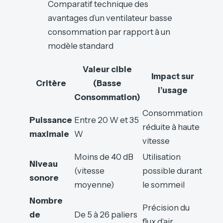
Comparatif technique des
avantages d’un ventilateur basse
consommation par rapport à un
modèle standard
Valeur cible
Impact sur
Critère
(Basse
l’usage
Consommation)
Consommation
Puissance
Entre 20 W et 35
réduite à haute
maximale
W
vitesse
Moins de 40 dB
Utilisation
Niveau
(vitesse
possible durant
sonore
moyenne)
le sommeil
Nombre
Précision du
de
De 5 à 26 paliers
flux d’air