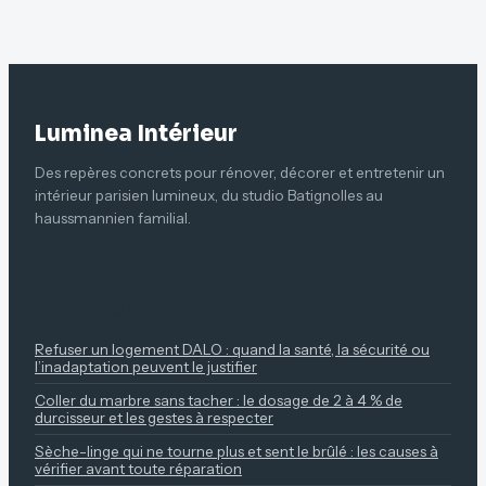
sur vos parois de
douche
Luminea Intérieur
Des repères concrets pour rénover, décorer et entretenir un
intérieur parisien lumineux, du studio Batignolles au
haussmannien familial.
À LIRE ENSUITE
Refuser un logement DALO : quand la santé, la sécurité ou
l’inadaptation peuvent le justifier
Coller du marbre sans tacher : le dosage de 2 à 4 % de
durcisseur et les gestes à respecter
Sèche-linge qui ne tourne plus et sent le brûlé : les causes à
vérifier avant toute réparation