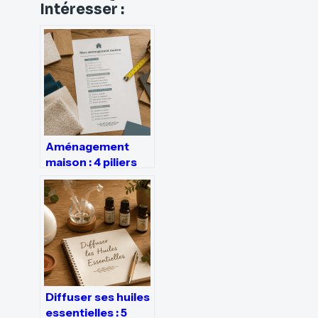
Intéresser :
Aménagement
maison : 4 piliers
pour structurer
vos espaces et
choisir vos
équipements
Diffuser ses huiles
essentielles : 5