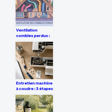
Ventilation
combles perdus :
règles, solutions
et erreurs à éviter
Entretien machine
à coudre : 3 étapes
de nettoyage et
une goutte d’huile
pour prévenir la
panne