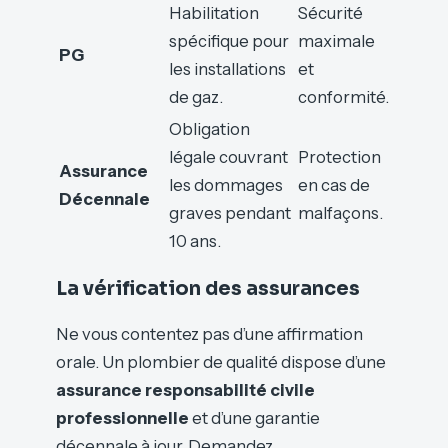
Habilitation
Sécurité
spécifique pour
maximale
PG
les installations
et
de gaz.
conformité.
Obligation
légale couvrant
Protection
Assurance
les dommages
en cas de
Décennale
graves pendant
malfaçons.
10 ans.
La vérification des assurances
Ne vous contentez pas d’une affirmation
orale. Un plombier de qualité dispose d’une
assurance responsabilité civile
professionnelle
et d’une garantie
décennale à jour. Demandez