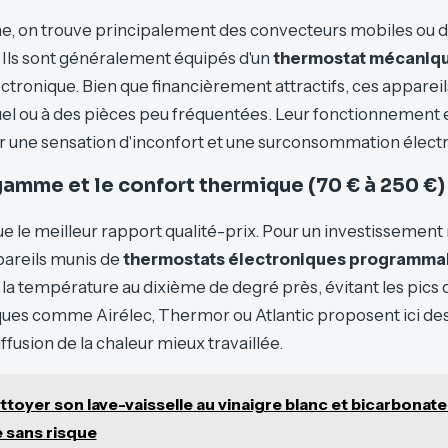
he, on trouve principalement des convecteurs mobiles ou 
 Ils sont généralement équipés d'un
thermostat mécaniq
ectronique. Bien que financièrement attractifs, ces appareil
el ou à des pièces peu fréquentées. Leur fonctionnement 
r une sensation d'inconfort et une surconsommation électr
gamme et le confort thermique (70 € à 250 €)
itue le meilleur rapport qualité-prix. Pour un investissemen
pareils munis de
thermostats électroniques programma
 la température au dixième de degré près, évitant les pi
ques comme Airélec, Thermor ou Atlantic proposent ici des
ffusion de la chaleur mieux travaillée.
ttoyer son lave-vaisselle au vinaigre blanc et bicarbonate
 sans risque