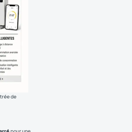
ntrée de
arré
pour une