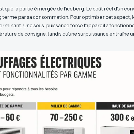
est que la partie émergée de l'iceberg. Le coût réel d'un co
g terme par sa consommation. Pour optimiser cet aspect, le
erminant. Une sous-puissance force l'appareil à fonctionne
érature de consigne, tandis qu'une surpuissance entraîne un