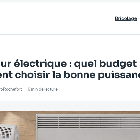
Bricolage
r électrique : quel budget 
t choisir la bonne puissan
ant-Rochefort
·
6 min de lecture