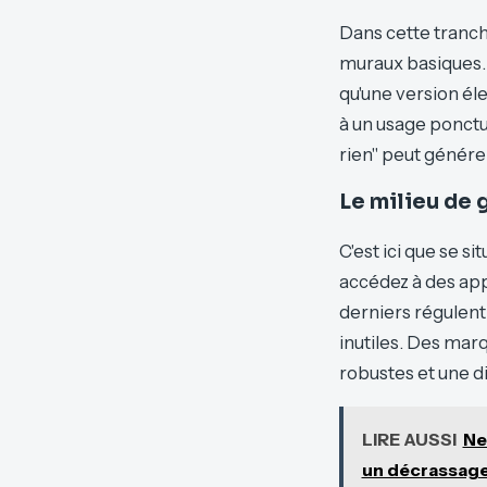
Dans cette tranc
muraux basiques.
qu'une version él
à un usage ponctu
rien" peut génére
Le milieu de 
C'est ici que se s
accédez à des ap
derniers régulent
inutiles. Des mar
robustes et une di
LIRE AUSSI
Ne
un décrassage