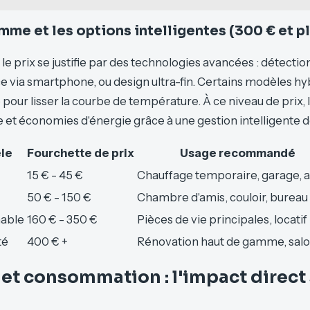
mme et les options intelligentes (300 € et p
le prix se justifie par des technologies avancées : détecti
ce via smartphone, ou design ultra-fin. Certains modèles hy
 pour lisser la courbe de température. À ce niveau de prix, l
e et économies d'énergie grâce à une gestion intelligente d
le
Fourchette de prix
Usage recommandé
15 € - 45 €
Chauffage temporaire, garage, a
50 € - 150 €
Chambre d'amis, couloir, bureau
able
160 € - 350 €
Pièces de vie principales, locatif
té
400 € +
Rénovation haut de gamme, sal
et consommation : l'impact direct 