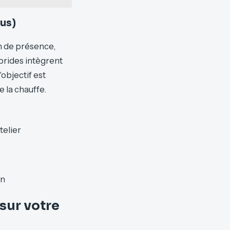
lus)
on de présence,
brides intègrent
'objectif est
e la chauffe.
telier
on
sur votre