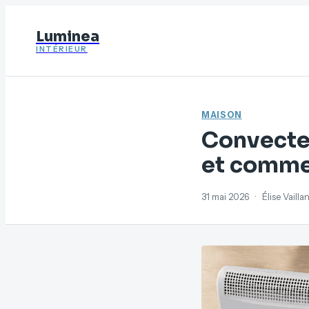
Luminea
INTÉRIEUR
MAISON
Convecteu
et commen
31 mai 2026
·
Élise Vaill