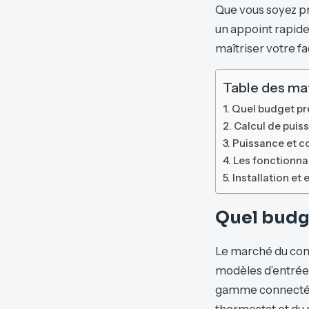
Que vous soyez pr
un appoint rapide
maîtriser votre fa
Table des ma
Quel budget pr
Calcul de puis
Puissance et co
Les fonctionnali
Installation et
Quel budge
Le marché du conv
modèles d’entrée
gamme connectés.
thermostat et du d