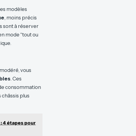
des modèles
ue
, moins précis
s sont à réserver
en mode "tout ou
ique.
t modéré, vous
bles
. Ces
cs de consommation
 châssis plus
 : 4 étapes pour