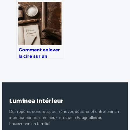
méthodes
d’ouverture selon
le mécanisme et le
type d’urgence
Comment enlever
la cire sur un
meuble : 3
méthodes
efficaces et
précautions
d’usage
Luminea Intérieur
Des repères concrets pour rénover, décorer et entretenir un
intérieur parisien lumineux, du studio Batignolles au
haussmannien familial.