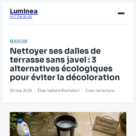
Luminea
INTÉRIEUR
Bricolage
MAISON
Déco
Nettoyer ses dalles de
Immobilier
terrasse sans javel : 3
alternatives écologiques
Jardinage
pour éviter la décoloration
Maison
30 mai 2026
·
Élise Vaillant-Rochefort
·
5 min de lecture