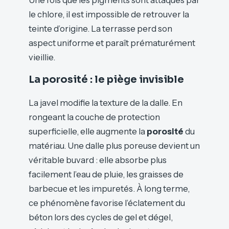
Une fois que les pigments sont attaqués par
le chlore, il est impossible de retrouver la
teinte d’origine. La terrasse perd son
aspect uniforme et paraît prématurément
vieillie.
La porosité : le piège invisible
La javel modifie la texture de la dalle. En
rongeant la couche de protection
superficielle, elle augmente la
porosité
du
matériau. Une dalle plus poreuse devient un
véritable buvard : elle absorbe plus
facilement l’eau de pluie, les graisses de
barbecue et les impuretés. À long terme,
ce phénomène favorise l’éclatement du
béton lors des cycles de gel et dégel,