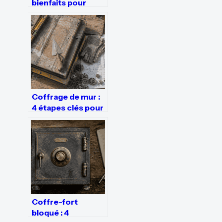
bienfaits pour
votre peau et vos
surfaces
intérieures
Coffrage de mur :
4 étapes clés pour
réussir vos voiles
en béton
Coffre-fort
bloqué : 4