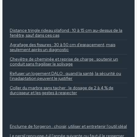
À LIRE ENSUITE
Distance tringle rideau plafond : 10 à 15 cm au-dessus de la
fenêtre, sauf dans ces cas
Agrafage des fissures : 30 à 50 cm d’espacement, mais
seulement après un diagnostic
Chevêtre de cheminée et reprise de charge : soutenir un
conduit sans fragiliser le solivage
Refuser un logement DALO : quand la santé, la sécurité ou
l’inadaptation peuvent le justifier
Coller du marbre sans tacher : le dosage de 2 à 4 % de
durcisseur et les gestes à respecter
NOS REPÈRES
Enclume de forgeron : choisir, utiliser et entretenir l’outil idéal
Le persil repousse-t-il l’année suivante ou faut-il le ressemer