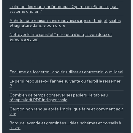
Isolation des murs par l'intérieur : Optima ou Placostil, quel
système choisir ?
Acheter une maison sans mauvaise surprise : budget, visites
et signature dans le bon ordre
Nettoyer le lino sans l’abîmer : peu d’eau, savon doux et
erreurs à éviter
NOS REPÈRES
Enclume de forgeron : choisir, utiliser et entretenir l’outil idéal
Le persil repousse-t-il l’année suivante ou faut-il le ressemer
?
Combien de temps conserver ses papiers : le tableau
récapitulatif PDF indispensable
Caution non rendue après 1 mois : que faire et comment agir
vite
Bordure lavande et graminées : idées, schémas et conseils à
suivre