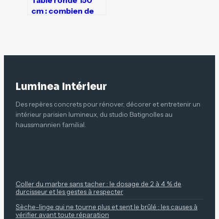
Table ronde 150
cm : combien de
personnes
peuvent vraiment
s’asseoir ?
Luminea Intérieur
Des repères concrets pour rénover, décorer et entretenir un
intérieur parisien lumineux, du studio Batignolles au
haussmannien familial.
À LIRE ENSUITE
Coller du marbre sans tacher : le dosage de 2 à 4 % de
durcisseur et les gestes à respecter
Sèche-linge qui ne tourne plus et sent le brûlé : les causes à
vérifier avant toute réparation