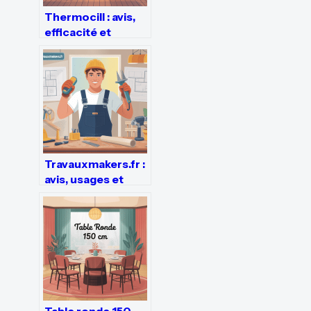
Thermocill : avis,
efficacité et
installation de ce
chauffage
d’appoint
Travauxmakers.fr :
avis, usages et
alternatives pour
réussir vos
travaux