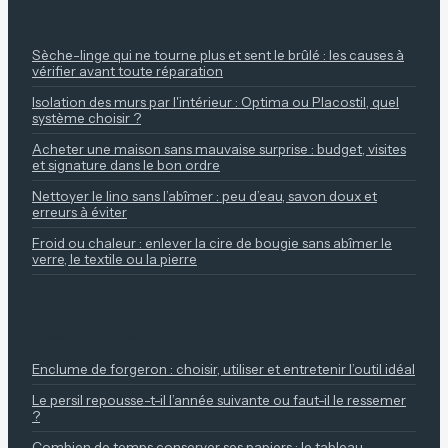
À LIRE ENSUITE
Sèche-linge qui ne tourne plus et sent le brûlé : les causes à
vérifier avant toute réparation
Isolation des murs par l'intérieur : Optima ou Placostil, quel
système choisir ?
Acheter une maison sans mauvaise surprise : budget, visites
et signature dans le bon ordre
Nettoyer le lino sans l’abîmer : peu d’eau, savon doux et
erreurs à éviter
Froid ou chaleur : enlever la cire de bougie sans abîmer le
verre, le textile ou la pierre
NOS REPÈRES
Enclume de forgeron : choisir, utiliser et entretenir l’outil idéal
Le persil repousse-t-il l’année suivante ou faut-il le ressemer
?
Combien de temps conserver ses papiers : le tableau