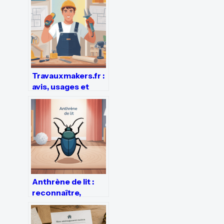
et erreurs à éviter
Travauxmakers.fr :
avis, usages et
alternatives pour
réussir vos
travaux
Anthrène de lit :
reconnaître,
traiter et éviter les
confusions