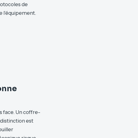
rotocoles de
de l’équipement.
bonne
s face. Un coffre-
istinction est
uiller
mécanique risque