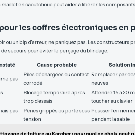
 maillet en caoutchouc peut aider à libérer les composant
.
pour les coffres électroniques en
oir ou un bip d’erreur, ne paniquez pas. Les constructeurs 
e de secours pour éviter le perçage du blindage.
nstaté
Cause probable
Solution 
Piles déchargées ou contact
Remplacer par des 
lume pas
corrodé
neuves
is
Blocage temporaire après
Attendre 15 à 30 m
trop d’essais
toucher au clavier
mais pas
Pênes grippés ou porte sous
Pousser fermement
tension
pendant la saisie
ttoyage de toiture au Karcher : pourquoi ce choix peut r