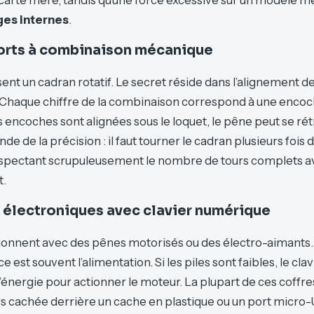
ges internes
.
forts à combinaison mécanique
ent un cadran rotatif. Le secret réside dans l’alignement d
 Chaque chiffre de la combinaison correspond à une encoch
 encoches sont alignées sous le loquet, le pêne peut se rét
e de la précision : il faut tourner le cadran plusieurs fois 
respectant scrupuleusement le nombre de tours complets av
t.
 électroniques avec clavier numérique
ionnent avec des pênes motorisés ou des électro-aimants. 
e est souvent l’alimentation. Si les piles sont faibles, le cla
d’énergie pour actionner le moteur. La plupart de ces coff
s cachée derrière un cache en plastique ou un port micro