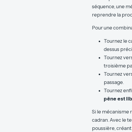
séquence, une mét
reprendre la proc
Pour une combinais
Tournez le c
dessus préc
Tournez vers
troisième p
Tournez vers
passage.
Tournez enfi
pêne est li
Si le mécanisme r
cadran. Avec le t
poussière, créan