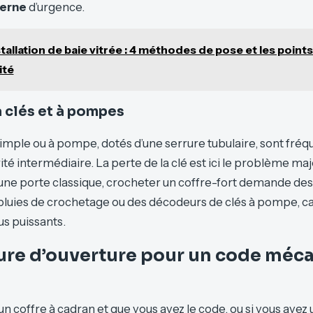
terne
d’urgence.
stallation de baie vitrée : 4 méthodes de pose et les points
ité
à clés et à pompes
simple ou à pompe, dotés d’une serrure tubulaire, sont fréqu
é intermédiaire. La perte de la clé est ici le problème maj
ne porte classique, crocheter un coffre-fort demande des 
uies de crochetage ou des décodeurs de clés à pompe, car
s puissants.
ure d’ouverture pour un code méc
n coffre à cadran et que vous avez le code, ou si vous avez 