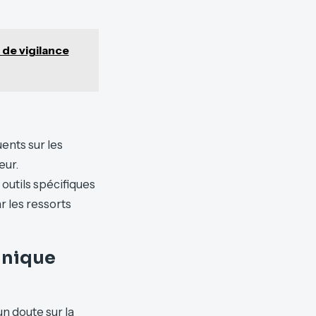
 de vigilance
ents sur les
eur.
outils spécifiques
 les ressorts
anique
un doute sur la