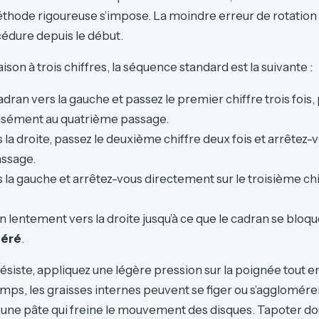
hode rigoureuse s’impose. La moindre erreur de rotation 
édure depuis le début.
on à trois chiffres, la séquence standard est la suivante :
adran vers la gauche et passez le premier chiffre trois fois,
isément au quatrième passage.
 la droite, passez le deuxième chiffre deux fois et arrêtez-
assage.
 la gauche et arrêtez-vous directement sur le troisième ch
n lentement vers la droite jusqu’à ce que le cadran se bloque
béré
.
ésiste, appliquez une légère pression sur la poignée tout en
emps, les graisses internes peuvent se figer ou s’agglomére
t une pâte qui freine le mouvement des disques. Tapoter 