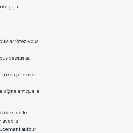
oblige à
 puis arrêtez-vous
vous dessus au
iffre au premier
, signalant que le
 tournant le
r avec la
doucement autour