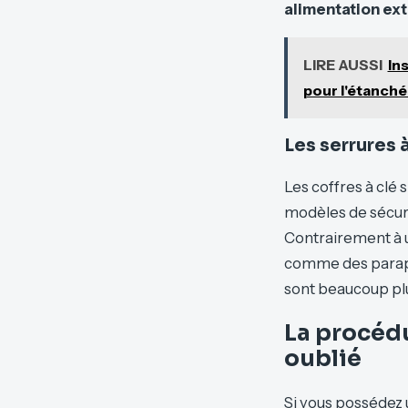
alimentation ex
LIRE AUSSI
In
pour l'étanché
Les serrures 
Les coffres à clé 
modèles de sécurit
Contrairement à u
comme des parapl
sont beaucoup plu
La procéd
oublié
Si vous possédez u