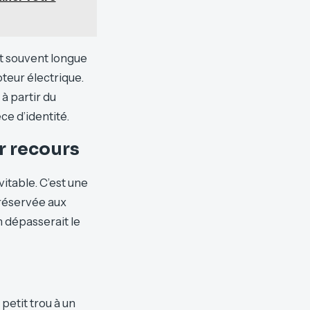
st souvent longue
teur électrique.
à partir du
ce d’identité.
r recours
itable. C’est une
e réservée aux
n dépasserait le
petit trou à un