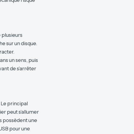
e plusieurs
e sur un disque.
racter.
dans un sens, puis
ant de s’arrêter
Le principal
vier peut s’allumer
res possèdent une
-USB pour une