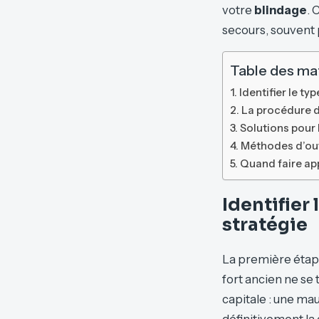
votre
blindage
. 
secours, souvent p
Table des ma
Identifier le ty
La procédure d
Solutions pour 
Méthodes d’ouve
Quand faire app
Identifier
stratégie
La première étape
fort ancien ne se
capitale : une ma
définitivement la