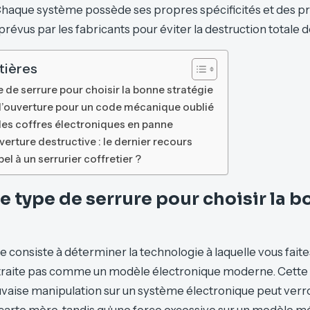
Chaque système possède ses propres spécificités et des p
révus par les fabricants pour éviter la destruction totale 
tières
pe de serrure pour choisir la bonne stratégie
’ouverture pour un code mécanique oublié
les coffres électroniques en panne
rture destructive : le dernier recours
el à un serrurier coffretier ?
 le type de serrure pour choisir la 
 consiste à déterminer la technologie à laquelle vous faite
 traite pas comme un modèle électronique moderne. Cette d
uvaise manipulation sur un système électronique peut verro
 carte mère, tandis qu’une force excessive sur un modèle 