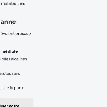
s mobiles sans
 panne
prévoient presque
immédiate
piles alcalines
inutes sans
 sur la porte
uiner votre