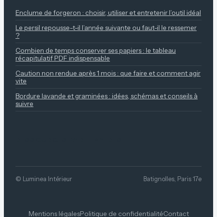
Enclume de forgeron : choisir, utiliser et entretenir l’outil idéal
Le persil repousse-t-il l’année suivante ou faut-il le ressemer
?
Combien de temps conserver ses papiers : le tableau
récapitulatif PDF indispensable
Caution non rendue après 1 mois : que faire et comment agir
vite
Bordure lavande et graminées : idées, schémas et conseils à
suivre
RESSOURCES PARTENAIRES
© Luminea Intérieur
Batignolles, Paris 17e
Mentions légales
Politique de confidentialité
Contact