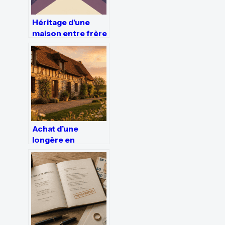
Héritage d’une
maison entre frère
et sœur : droits,
partage et
solutions
Achat d’une
longère en
Normandie : 3
critères de
rénovation et les
secrets d’un
investissement
réussi