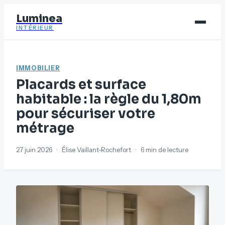
Luminea
INTÉRIEUR
Bricolage
IMMOBILIER
Déco
Placards et surface
Immobilier
habitable : la règle du 1,80m
pour sécuriser votre
Jardinage
métrage
Maison
27 juin 2026
·
Élise Vaillant-Rochefort
·
6 min de lecture