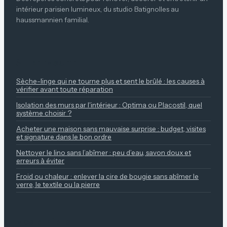
intérieur parisien lumineux, du studio Batignolles au
haussmannien familial.
À LIRE ENSUITE
Sèche-linge qui ne tourne plus et sent le brûlé : les causes à
vérifier avant toute réparation
Isolation des murs par l'intérieur : Optima ou Placostil, quel
système choisir ?
Acheter une maison sans mauvaise surprise : budget, visites
et signature dans le bon ordre
Nettoyer le lino sans l’abîmer : peu d’eau, savon doux et
erreurs à éviter
Froid ou chaleur : enlever la cire de bougie sans abîmer le
verre, le textile ou la pierre
NOS REPÈRES