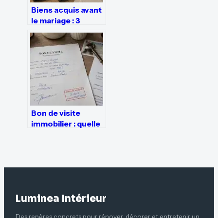
Biens acquis avant
le mariage : 3
erreurs de preuve
qui menacent
votre patrimoine
Bon de visite
immobilier : quelle
durée de validité
réelle pour
protéger votre
commission ?
Luminea Intérieur
Des repères concrets pour rénover, décorer et entretenir un