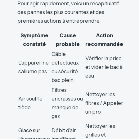
Pour agir rapidement, voici un récapitulatif
des pannes les plus courantes et des
premières actions à entreprendre.
Symptôme
Cause
Action
constaté
probable
recommandée
Câble
Vérifier la prise
L’appareil ne
défectueux
et vider le bac à
s’allume pas
ou sécurité
eau
bac plein
Filtres
Nettoyer les
Air soufflé
encrassés ou
filtres / Appeler
tiède
manque de
un pro
gaz
Nettoyer les
Glace sur
Débit d’air
grilles et