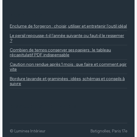
NOS REPÈRES
Enclume de forgeron : choisir, utiliser et entretenir l’outil idéal
Le persil repousse-t-il l’année suivante ou faut-il le ressemer
?
Combien de temps conserver ses papiers : le tableau
récapitulatif PDF indispensable
Caution non rendue après 1 mois : que faire et comment agir
vite
Bordure lavande et graminées : idées, schémas et conseils à
suivre
RESSOURCES PARTENAIRES
© Luminea Intérieur
Batignolles, Paris 17e