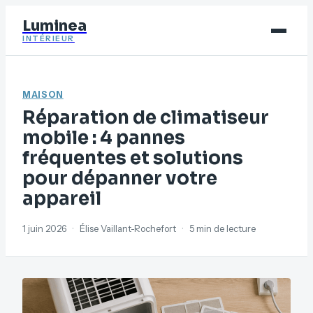
Luminea
INTÉRIEUR
Bricolage
MAISON
Déco
Réparation de climatiseur
Immobilier
mobile : 4 pannes
fréquentes et solutions
Jardinage
pour dépanner votre
Maison
appareil
1 juin 2026
·
Élise Vaillant-Rochefort
·
5 min de lecture