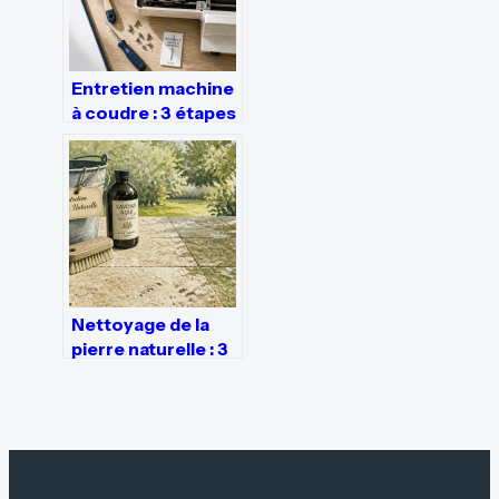
Entretien machine
à coudre : 3 étapes
de nettoyage et
une goutte d’huile
pour prévenir la
panne
Nettoyage de la
pierre naturelle : 3
risques majeurs de
la javel et les
alternatives
durables